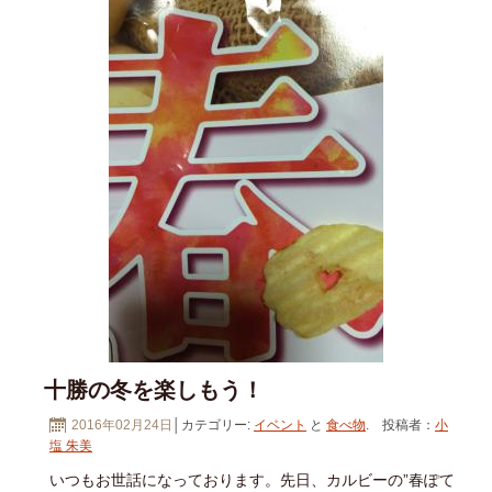
十勝の冬を楽しもう！
2016年02月24日
│カテゴリー:
イベント
と
食べ物
. 投稿者：
小
塩 朱美
いつもお世話になっております。先日、カルビーの”春ぽて