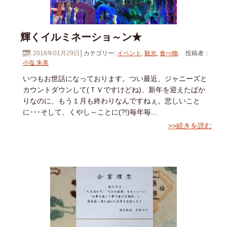
輝くイルミネーショ～ン★
2016年01月29日
│カテゴリー:
イベント
,
観光
,
食べ物
. 投稿者：
小塩 朱美
いつもお世話になっております。つい最近、ジャニーズと
カウントダウンして(ＴＶですけどね)、新年を迎えたばか
りなのに、もう１月も終わりなんですねぇ。悲しいこと
に･･･そして、くやし～ことに(?!)毎年毎...
>>続きを読む