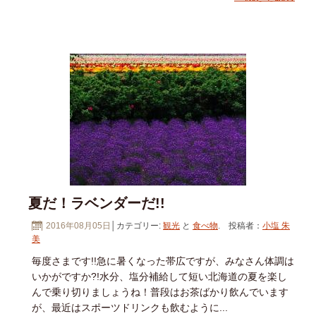
夏だ！ラベンダーだ!!
2016年08月05日
│カテゴリー:
観光
と
食べ物
. 投稿者：
小塩 朱
美
毎度さまです!!急に暑くなった帯広ですが、みなさん体調は
いかがですか?!水分、塩分補給して短い北海道の夏を楽し
んで乗り切りましょうね！普段はお茶ばかり飲んでいます
が、最近はスポーツドリンクも飲むように...