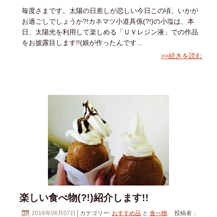
毎度さまです。太陽の日差しが恋しい今日この頃、いかが
お過ごしでしょうか?!カネマツ小道具係(?!)の小塩は、本
日、太陽光を利用して楽しめる「ＵＶレジン液」での作品
をお披露目します!!(娘が作ったんです...
>>続きを読む
楽しい食べ物(?!)紹介します!!
2016年06月07日
│カテゴリー:
おすすめ品
と
食べ物
. 投稿者：