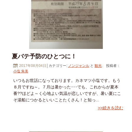
夏バテ予防のひとつに！
2017年08月04日
│カテゴリー:
ノンジャンル
と
観光
. 投稿者：
小塩 朱美
いつもお世話になっております。カネマツ小塩です。もう
８月ですね～。７月は暑かった･･･でも、これからが夏本
番??ほどよ～く心地よい気温が恋しいですが、暑い夏にこ
そ湯船につかるといいことたくさん！と知っ...
>>続きを読む