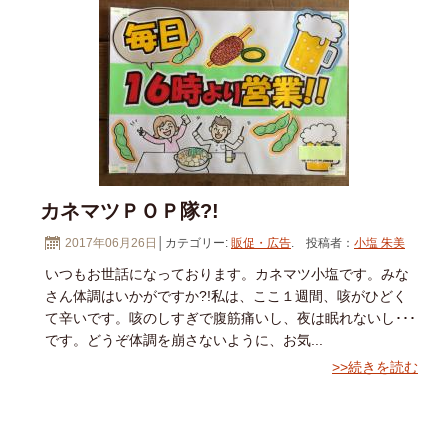
カネマツＰＯＰ隊?!
2017年06月26日
│カテゴリー:
販促・広告
. 投稿者：
小塩 朱美
いつもお世話になっております。カネマツ小塩です。みな
さん体調はいかがですか?!私は、ここ１週間、咳がひどく
て辛いです。咳のしすぎで腹筋痛いし、夜は眠れないし･･･
です。どうぞ体調を崩さないように、お気...
>>続きを読む