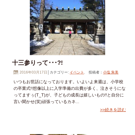
十三参りって･･･?!
2016年03月17日
│カテゴリー:
イベント
. 投稿者：
小塩 朱美
いつもお世話になっております。いよいよ来週は、小学校
の卒業式!!想像以上に入学準備の出費が多く、泣きそうにな
ってますぅ(T_T)が、子どもの成長は嬉しいもの!!と自分に
言い聞かせ(笑)頑張っているカネ...
>>続きを読む