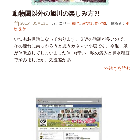
動物園以外の旭川の楽しみ方?!
2016年05月13日
│カテゴリー:
観光
,
遊び場
,
食べ物
. 投稿者：
小
塩 朱美
いつもお世話になっております。ＧＷの話題が多いので、
その流れに乗っかろうと思うカネマツ小塩です。今週、娘
が体調崩してしまいました(>_<)幸い、喉の痛みと鼻水程度
で済みましたが、気温差があ...
>>続きを読む