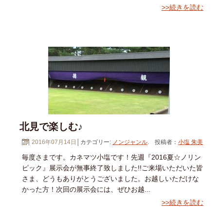
>>続きを読む
北見で楽しむ♪
2016年07月14日
│カテゴリー:
ノンジャンル
. 投稿者：
小塩 朱美
毎度さまです。カネマツ小塩です！先週『2016夏☆ノリン
ピック』展示会が無事終了致しました!!ご来場いただいた皆
さま、どうもありがとうございました。お越しいただけな
かった方！次回の展示会には、ぜひお越...
>>続きを読む