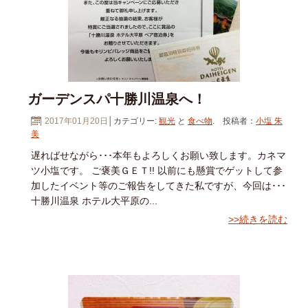
ガーデンスパ十勝川温泉へ！
2017年01月20日
│カテゴリー:
観光
と
食べ物
. 投稿者：
小塩 朱
美
遅ればせながら･･･本年もよろしくお願い致します。カネマ
ツ小塩です。 ご褒美ＧＥＴ!! 以前にも懸賞でゲットして参
加したイベント等のご報告をしてきた私ですが、今回は･･･
十勝川温泉 ホテル大平原の...
>>続きを読む