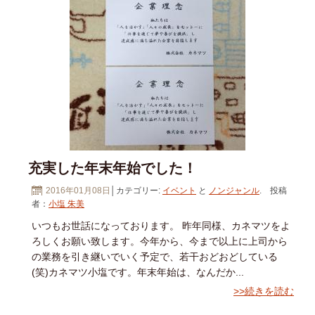
充実した年末年始でした！
2016年01月08日
│カテゴリー:
イベント
と
ノンジャンル
. 投稿
者：
小塩 朱美
いつもお世話になっております。 昨年同様、カネマツをよ
ろしくお願い致します。今年から、今まで以上に上司から
の業務を引き継いでいく予定で、若干おどおどしている
(笑)カネマツ小塩です。年末年始は、なんだか...
>>続きを読む