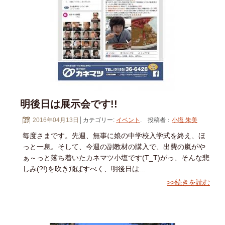
明後日は展示会です!!
2016年04月13日
│カテゴリー:
イベント
. 投稿者：
小塩 朱美
毎度さまです。先週、無事に娘の中学校入学式を終え、ほ
っと一息。そして、今週の副教材の購入で、出費の嵐がや
ぁ～っと落ち着いたカネマツ小塩です(T_T)がっ、そんな悲
しみ(?!)を吹き飛ばすべく、明後日は...
>>続きを読む