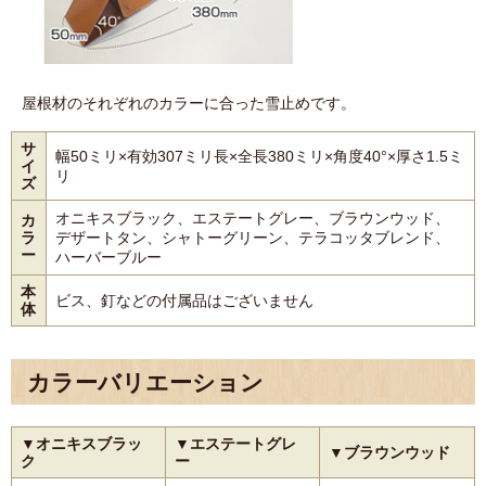
屋根材のそれぞれのカラーに合った雪止めです。
サ
幅50ミリ×有効307ミリ長×全長380ミリ×角度40°×厚さ1.5ミ
イ
リ
ズ
オニキスブラック、エステートグレー、ブラウンウッド、
カ
ラ
デザートタン、シャトーグリーン、テラコッタブレンド、
ー
ハーバーブルー
本
ビス、釘などの付属品はございません
体
カラーバリエーション
▼オニキスブラッ
▼エステートグレ
▼ブラウンウッド
ク
ー