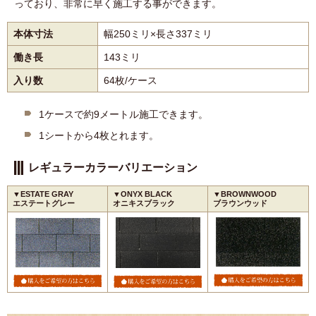
っており、非常に早く施工する事ができます。
本体寸法
幅250ミリ×長さ337ミリ
働き長
143ミリ
入り数
64枚/ケース
1ケースで約9メートル施工できます。
1シートから4枚とれます。
レギュラーカラーバリエーション
▼ESTATE GRAY
▼ONYX BLACK
▼BROWNWOOD
エステートグレー
オニキスブラック
ブラウンウッド