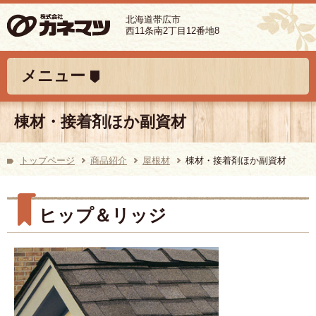
北海道帯広市
西11条南2丁目12番地8
コンテンツへ移動
メニュー
棟材・接着剤ほか副資材
トップページ
商品紹介
屋根材
棟材・接着剤ほか副資材
ヒップ＆リッジ