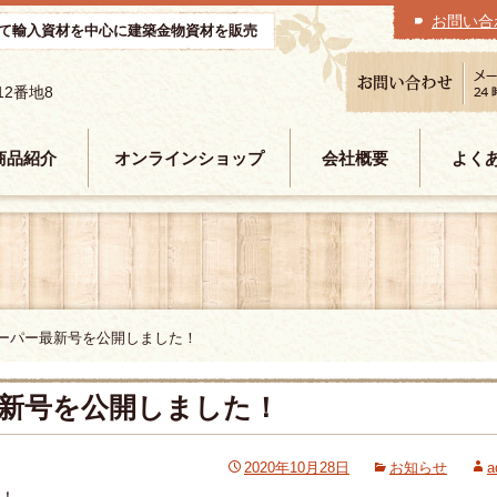
お問い合
て輸入資材を中心に建築金物資材を販売
12番地8
商品紹介
オンラインショップ
会社概要
よく
ペーパー最新号を公開しました！
最新号を公開しました！
2020年10月28日
お知らせ
a