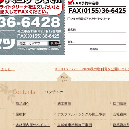
しました！
KOTOペーパー 2020秋の増刊号を公開しま
商品紹介
施工事例
採用情報
屋根材
アスファルトシングル施工事例
会社案内
木材屋内屋外ペイント
自然健康塗料施工事例
建築資材