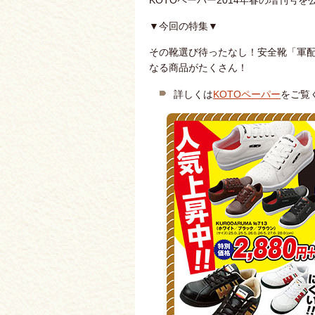
KOTOペーパー2014年春の増刊号
▼今回の特集▼
その靴選び待ったなし！安全靴「軍
なる商品がたくさん！
詳しくは
KOTOペーパー
をご覧