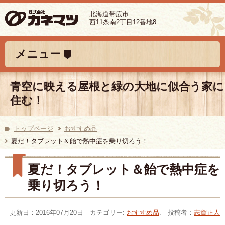
北海道帯広市
西11条南2丁目12番地8
コンテンツへ移動
メニュー
青空に映える屋根と緑の大地に似合う家に
住む！
トップページ
おすすめ品
夏だ！タブレット＆飴で熱中症を乗り切ろう！
夏だ！タブレット＆飴で熱中症を
乗り切ろう！
更新日：2016年07月20日 カテゴリー:
おすすめ品
. 投稿者：
志賀正人