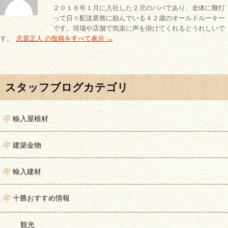
２０１６年１月に入社した２児のパパであり、老体に鞭打
って日々配送業務に励んでいる４２歳のオールドルーキー
です。現場や店舗で気楽に声を掛けてくれるとうれしいで
す。
志賀正人 の投稿をすべて表示
→
投稿ナビゲーション
スタッフブログカテゴリ
輸入屋根材
建築金物
輸入建材
十勝おすすめ情報
観光