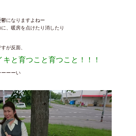
憂鬱になりますよねー
のに、暖房を点けたり消したり
ですが反面、
イキと育つこと育つこと！！！
ーーーーい