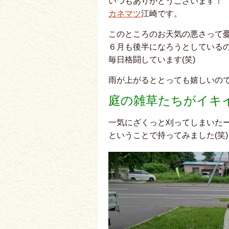
いつもありがとうございます！
カネマツ
江崎です。
このところのお天気の悪さって
６月も後半になろうとしている
毎日格闘しています(笑)
雨が上がるととっても嬉しいの
庭の雑草たちがイキ
一気にざくっと刈ってしまいた
ということで持ってみました(笑)