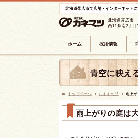
北海道帯広市で店舗・インターネットに
北海道帯広市
西11条南2丁目
コンテンツへ移動
ホーム
採用情報
青空に映え
トップページ
おすすめ品
雨上が
雨上がりの庭は