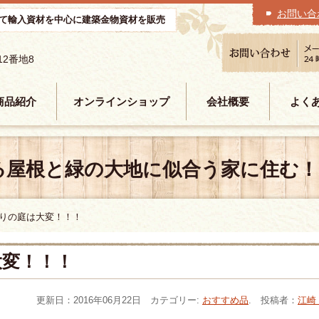
お問い合
て輸入資材を中心に建築金物資材を販売
12番地8
商品紹介
オンラインショップ
会社概要
よく
る屋根と緑の大地に似合う家に住む！
りの庭は大変！！！
大変！！！
更新日：2016年06月22日 カテゴリー:
おすすめ品
. 投稿者：
江崎