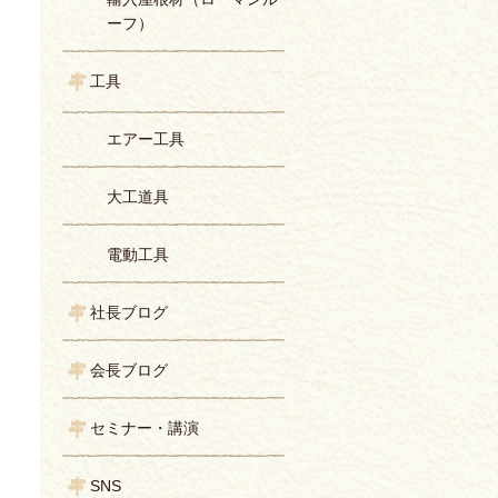
ーフ）
工具
エアー工具
大工道具
電動工具
社長ブログ
会長ブログ
セミナー・講演
SNS