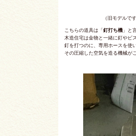
（旧モデルで
こちらの道具は「
釘打ち機
」と
木造住宅は金物と一緒に釘やビ
釘を打つのに、専用ホースを使
その圧縮した空気を造る機械が