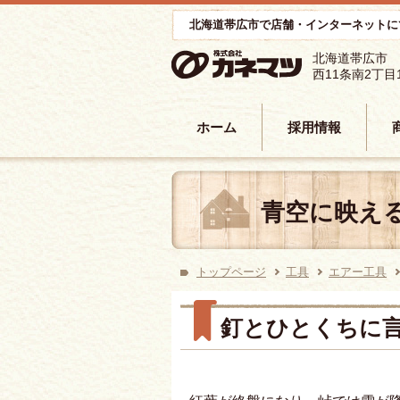
北海道帯広市で店舗・インターネットに
北海道帯広市
西11条南2丁目
コンテンツへ移動
ホーム
採用情報
青空に映え
トップページ
工具
エアー工具
釘とひとくちに