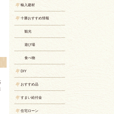
輸入建材
十勝おすすめ情報
観光
遊び場
食べ物
DIY
応
おすすめ品
は
。
すまい給付金
住宅ローン