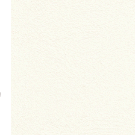
と
う
要