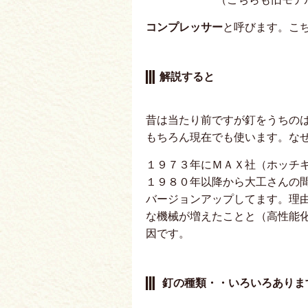
コンプレッサー
と呼びます。こ
解説すると
昔は当たり前ですが釘をうちの
もちろん現在でも使います。な
１９７３年にＭＡＸ社（ホッチ
１９８０年以降から大工さんの
バージョンアップしてます。理
な機械が増えたことと（高性能
因です。
釘の種類・・いろいろありま