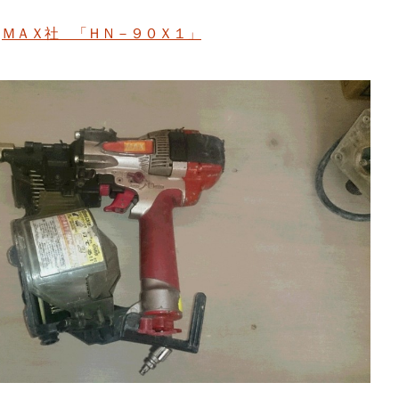
ＭＡＸ社 「ＨＮ－９０Ｘ１」