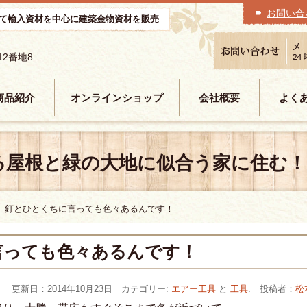
お問い合
て輸入資材を中心に建築金物資材を販売
12番地8
商品紹介
オンラインショップ
会社概要
よく
る屋根と緑の大地に似合う家に住む！
釘とひとくちに言っても色々あるんです！
言っても色々あるんです！
更新日：2014年10月23日 カテゴリー:
エアー工具
と
工具
. 投稿者：
松