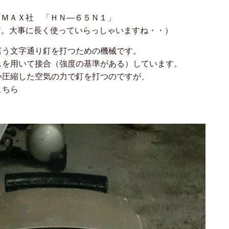
ＭＡＸ社 「ＨＮ—６５Ｎ１」
す。大事に長く使っていらっしゃいますね・・）
言う文字通り釘を打つための機械です。
スを用いて接合（強度の基準がある）しています。
い圧縮した空気の力で釘を打つのですが、
こちら