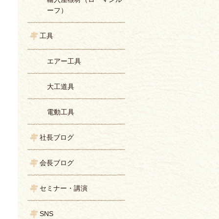
ーフ）
工具
エアー工具
大工道具
電動工具
社長ブログ
会長ブログ
セミナー・講演
SNS