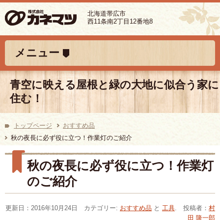
北海道帯広市
西11条南2丁目12番地8
コンテンツへ移動
メニュー
青空に映える屋根と緑の大地に似合う家に
住む！
トップページ
おすすめ品
秋の夜長に必ず役に立つ！作業灯のご紹介
秋の夜長に必ず役に立つ！作業灯
のご紹介
更新日：2016年10月24日 カテゴリー:
おすすめ品
と
工具
. 投稿者：
村
田 隆一郎