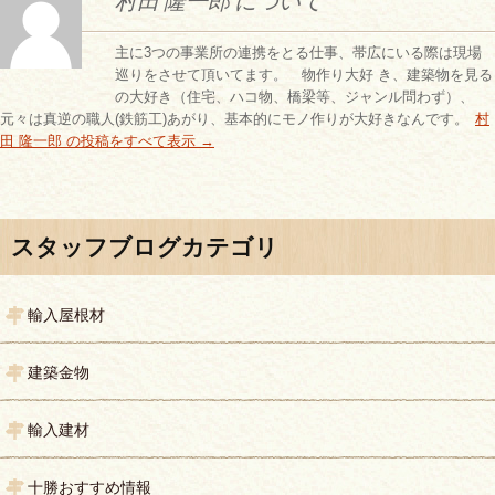
村田 隆一郎 について
主に3つの事業所の連携をとる仕事、帯広にいる際は現場
巡りをさせて頂いてます。 物作り大好 き、建築物を見る
の大好き（住宅、ハコ物、橋梁等、ジャンル問わず）、
元々は真逆の職人(鉄筋工)あがり、基本的にモノ作りが大好きなんです。
村
田 隆一郎 の投稿をすべて表示
→
投稿ナビゲーション
スタッフブログカテゴリ
輸入屋根材
建築金物
輸入建材
十勝おすすめ情報