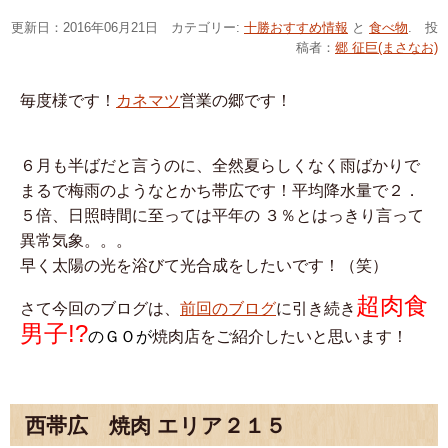
更新日：2016年06月21日 カテゴリー:
十勝おすすめ情報
と
食べ物
. 投
稿者：
郷 征巨(まさなお)
毎度様です！
カネマツ
営業の郷です！
６月も半ばだと言うのに、全然夏らしくなく雨ばかりで
まるで梅雨のようなとかち帯広です！平均降水量で２．
５倍、日照時間に至っては平年の ３％とはっきり言って
異常気象。。。
早く太陽の光を浴びて光合成をしたいです！（笑）
超肉食
さて今回のブログは、
前回のブログ
に引き続き
男子!?
のＧＯが
焼肉店をご紹介したいと思います！
西帯広 焼肉 エリア２１５