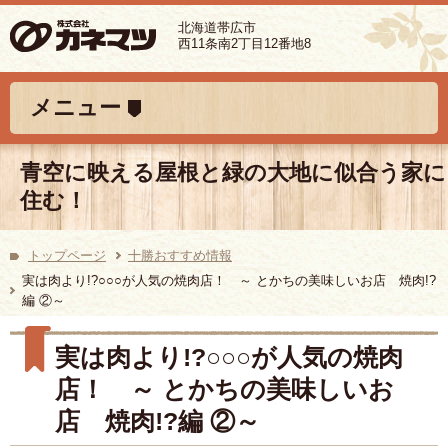
北海道帯広市
西11条南2丁目12番地8
コンテンツへ移動
メニュー
青空に映える屋根と緑の大地に似合う家に
住む！
トップページ
十勝おすすめ情報
実は肉より!?○○○が人気の焼肉店！ ～ とかちの美味しいお店 焼肉!?
編 ②～
実は肉より!?○○○が人気の焼肉
店！ ～ とかちの美味しいお
店 焼肉!?編 ②～