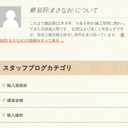
郷 征巨(まさなお) について
これまで建設業(土木８年、Ｓ造６年)の施工管理に携わっ
てきた元現場人間です。 社歴はまだ浅く１年足らずです
が、現在工務店様を担当し管内を走り回っています。
郷
征巨(まさなお) の投稿をすべて表示
→
投稿ナビゲーション
スタッフブログカテゴリ
輸入屋根材
建築金物
輸入建材