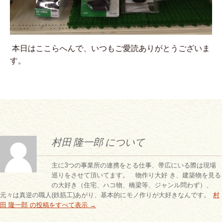
本日はここらへんで、いつもご愛読ありがとうございま
す。
村田 隆一郎 について
主に3つの事業所の連携をとる仕事、帯広にいる際は現場
巡りをさせて頂いてます。 物作り大好 き、建築物を見る
の大好き（住宅、ハコ物、橋梁等、ジャンル問わず）、
元々は真逆の職人(鉄筋工)あがり、基本的にモノ作りが大好きなんです。
村
田 隆一郎 の投稿をすべて表示
→