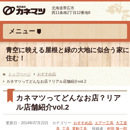
北海道帯広市
西11条南2丁目12番地8
コンテンツへ移動
メニュー
青空に映える屋根と緑の大地に似合う家に
住む！
トップページ
おすすめ品
カネマツってどんなお店？リアル店舗紹介vol.2
カネマツってどんなお店？リア
ル店舗紹介vol.2
更新日：2014年07月22日 カテゴリー:
おすすめ品
,
エアー工具
,
大工道
具
,
工具
,
電動工具
. 投稿者：
村田 隆一郎