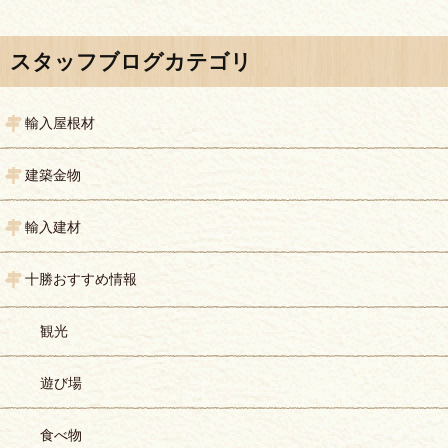
投稿ナビゲーション
スタッフブログカテゴリ
輸入屋根材
建築金物
輸入建材
十勝おすすめ情報
観光
遊び場
食べ物