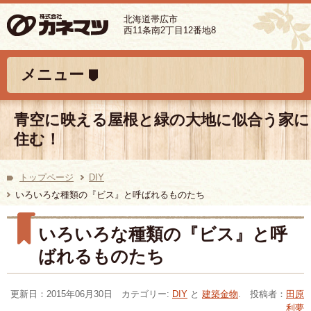
北海道帯広市
西11条南2丁目12番地8
コンテンツへ移動
メニュー
青空に映える屋根と緑の大地に似合う家に
住む！
トップページ
DIY
いろいろな種類の『ビス』と呼ばれるものたち
いろいろな種類の『ビス』と呼
ばれるものたち
更新日：2015年06月30日 カテゴリー:
DIY
と
建築金物
. 投稿者：
田原
利夢