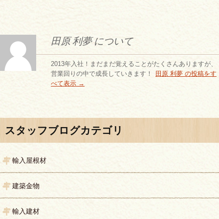
田原 利夢 について
2013年入社！まだまだ覚えることがたくさんありますが、
営業回りの中で成長していきます！
田原 利夢 の投稿をす
べて表示
→
投稿ナビゲーション
スタッフブログカテゴリ
輸入屋根材
建築金物
輸入建材