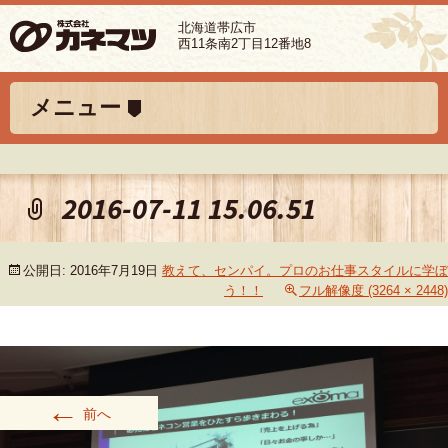
北海道帯広市
西11条南2丁目12番地8
コンテンツへ移動
メニュー
2016-07-11 15.06.51
公開日:
2016年7月19日
教えて、センパイ。プロのお仕事スタイルに学ぼ
う！！
フル解像度 (3264 × 2448)
←
前へ